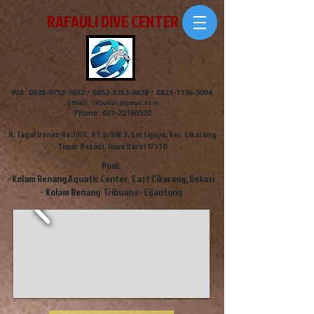
RAFAULI DIVE CENTER
WA:
0838-0752-7652
/
0852-8353-4638
/
0821-1136-3094
Email:
rafaulidc@gmail.com
Phone:
021-22160500
Jl. Tegal Danas No.101 C, RT.6/RW.3, Sertajaya, Kec. Cikarang
Timur Bekasi, Jawa Barat 17530
Pool:
- Kolam Renang Aquatic Center, East Cikarang, Bekasi
- Kolam Renang Tribuana - Cijantung